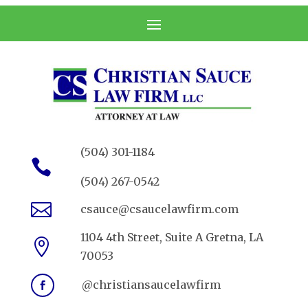
(504) 301-1184

(504) 267-0542

csauce@csaucelawfirm.com
1104 4th Street, Suite A Gretna, LA

70053
@christiansaucelawfirm
